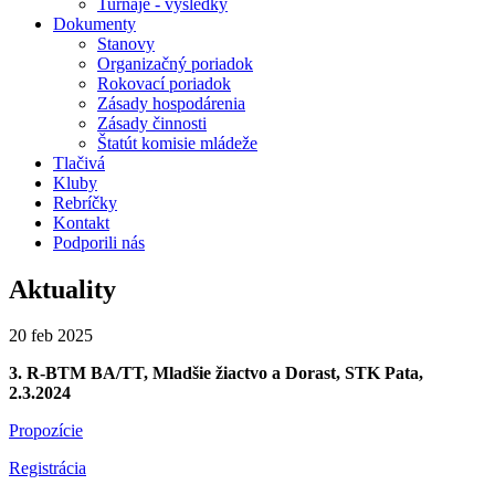
Turnaje - výsledky
Dokumenty
Stanovy
Organizačný poriadok
Rokovací poriadok
Zásady hospodárenia
Zásady činnosti
Štatút komisie mládeže
Tlačivá
Kluby
Rebríčky
Kontakt
Podporili nás
Aktuality
20
feb 2025
3. R-BTM BA/TT, Mladšie žiactvo a Dorast, STK Pata,
2.3.2024
Propozície
Registrácia