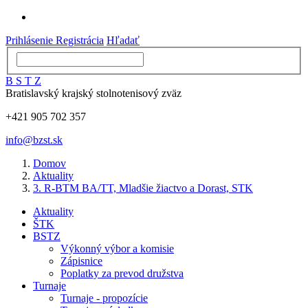
Prihlásenie
Registrácia
Hľadať
B
S
T
Z
Bratislavský krajský stolnotenisový zväz
+421 905 702 357
info@bzst.sk
Domov
Aktuality
3. R-BTM BA/TT, Mladšie žiactvo a Dorast, STK
Aktuality
ŠTK
BSTZ
Výkonný výbor a komisie
Zápisnice
Poplatky za prevod družstva
Turnaje
Turnaje - propozície