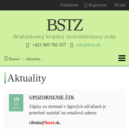
Prihlásenie
Registrácia
Hľadať
B
S
T
Z
Bratislavský krajský stolnotenisový zväz
+421 905 702 357
info@bzst.sk
Domov
Aktuality
UPOZORNENIE ŠTK Zápisy zo stretnutí v
Aktuality
UPOZORNENIE ŠTK
19
feb
Zápisy zo stretnutí v ligových súťažiach je
2025
potrebné zasielať na emailovú adresu
bzst
cibula@
.sk.