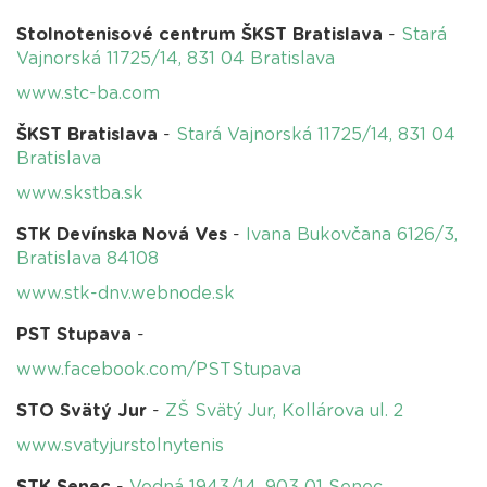
Stolnotenisové centrum ŠKST Bratislava
-
Stará
Vajnorská 11725/14, 831 04 Bratislava
www.stc-ba.com
ŠKST Bratislava
-
Stará Vajnorská 11725/14, 831 04
Bratislava
www.skstba.sk
STK Devínska Nová Ves
-
Ivana Bukovčana 6126/3,
Bratislava 84108
www.stk-dnv.webnode.sk
PST Stupava
-
www.facebook.com/PSTStupava
STO Svätý Jur
-
ZŠ Svätý Jur, Kollárova ul. 2
www.svatyjurstolnytenis
STK Senec
-
Vodná 1943/14, 903 01 Senec