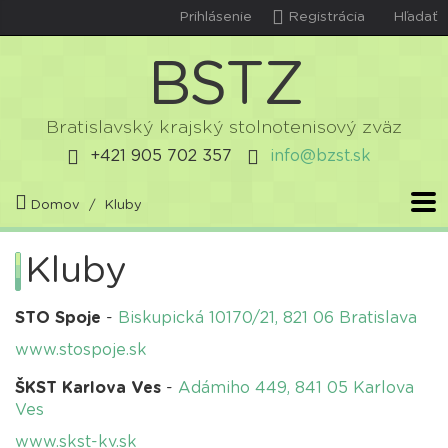
Prihlásenie
Registrácia
Hľadať
B
S
T
Z
Bratislavský krajský stolnotenisový zväz
+421 905 702 357
info@bzst.sk
Domov
Kluby
Kluby
STO Spoje
-
Biskupická 10170/21, 821 06 Bratislava
www.stospoje.sk
ŠKST Karlova Ves
-
Adámiho 449, 841 05 Karlova
Ves
www.skst-kv.sk