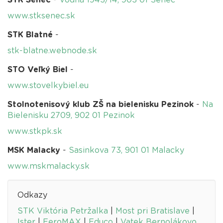
www.stksenec.sk
STK Blatné
-
stk-blatne.webnode.sk
STO Veľký Biel
-
www.stovelkybiel.eu
Stolnotenisový klub ZŠ na bielenisku Pezinok
-
Na
Bielenisku 2709, 902 01 Pezinok
www.stkpk.sk
MSK Malacky
-
Sasinkova 73, 901 01 Malacky
www.mskmalacky.sk
Odkazy
STK Viktória Petržalka
|
Most pri Bratislave
|
Ister
|
FeroMAX
|
Educo
|
Vatek Bernolákovo