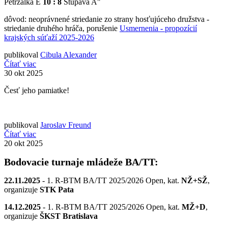
Petržalka E
10 : 8
Stupava A"
dôvod: neoprávnené striedanie zo strany hosťujúceho družstva -
striedanie druhého hráča, porušenie
Usmernenia - propozícií
krajských súťaží 2025-2026
publikoval
Cibula Alexander
Čítať viac
30
okt 2025
Česť jeho pamiatke!
publikoval
Jaroslav Freund
Čítať viac
20
okt 2025
Bodovacie turnaje mládeže BA/TT:
22.11.2025
- 1. R-BTM BA/TT 2025/2026 Open, kat.
NŽ+SŽ
,
organizuje
STK Pata
14.12.2025
- 1. R-BTM BA/TT 2025/2026 Open, kat.
MŽ+D
,
organizuje
ŠKST Bratislava