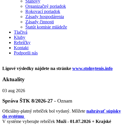
Stanovy
Organizačný poriadok
Rokovací poriadok
Zásady hospodárenia
Zásady činnosti
Štatút komisie mládeže
Tlačivá
Kluby
Rebríčky
Kontakt
Podporili nás
Ligové výsledky nájdete na stránke
www.stolnytenis.info
Aktuality
03
aug 2026
Správa ŠTK 8/2026-27 -
Oznam
Oficiálny-platný rebríček bol vydaný. Môžete
nahrávať súpisky
do systému
V systéme vyberajte rebríček
Muži - 01.07.2026 + Krajské