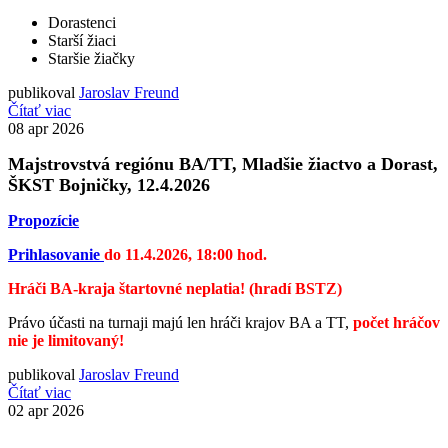
Dorastenci
Starší žiaci
Staršie žiačky
publikoval
Jaroslav Freund
Čítať viac
08
apr 2026
Majstrovstvá regiónu BA/TT, Mladšie žiactvo a Dorast,
ŠKST Bojničky, 12.4.2026
Propozície
Prihlasovanie
do 11.4.2026, 18:00 hod.
Hráči BA-kraja štartovné neplatia! (hradí BSTZ)
Právo účasti na turnaji majú len hráči krajov BA a TT,
počet hráčov
nie je limitovaný!
publikoval
Jaroslav Freund
Čítať viac
02
apr 2026