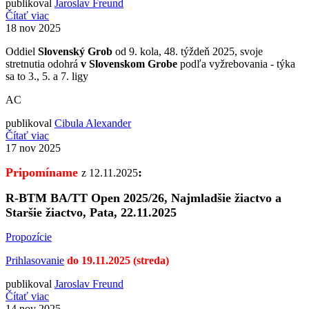
publikoval
Jaroslav Freund
Čítať viac
18
nov 2025
Oddiel
Slovenský Grob
od 9. kola, 48. týždeň 2025, svoje
stretnutia odohrá
v Slovenskom Grobe
podľa vyžrebovania - týka
sa to 3., 5. a 7. ligy
AC
publikoval
Cibula Alexander
Čítať viac
17
nov 2025
Pripomíname
:
z 12.11.2025
R-BTM BA/TT Open 2025/26, Najmladšie žiactvo a
Staršie žiactvo, Pata, 22.11.2025
Propozície
Prihlasovanie
do 19.11.2025 (streda)
publikoval
Jaroslav Freund
Čítať viac
14
nov 2025