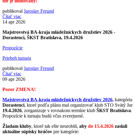
nie je limitovaný!
publikoval
Jaroslav Freund
Čítať viac
14
apr 2026
Majstrovstvá BA-kraja mládežníckych družstiev 2026 -
Dorastenci, ŠKST Bratislava, 19.4.2026
Propozície
Priebeh turnaja
publikoval
Jaroslav Freund
Čítať viac
09
apr 2026
Pozor ZMENA!
Majstrovstvá BA-kraja mládežníckych družstiev 2026,
kategória
Dorastenci
, ktoré podľa plánu mal organizovať klub STO Svätý Jur
19.4.2026
, zorganizuje v rovnakom termíne klub
ŠKST Bratislava
.
Propozície k turnaju budú včas zverejnené.
Žiadam kluby
, ktoré tak ešte neurobili,
aby
do 15.4.2026
zaslali
aktuálne súpisky hráčov
pre kategórie: