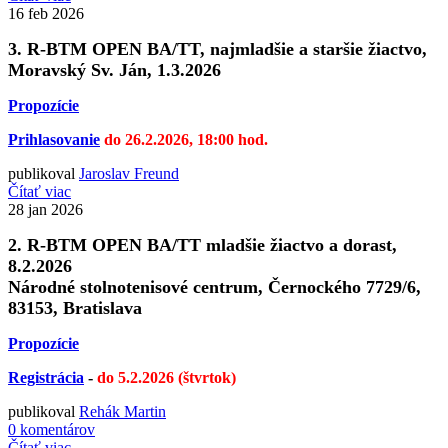
16
feb 2026
3. R-BTM OPEN BA/TT, najmladšie a staršie žiactvo,
Moravský Sv. Ján, 1.3.2026
Propozície
Prihlasovanie
do 26.2.2026, 18:00 hod.
publikoval
Jaroslav Freund
Čítať viac
28
jan 2026
2. R-BTM OPEN BA/TT mladšie žiactvo a dorast,
8.2.2026
Národné stolnotenisové centrum, Černockého 7729/6,
83153, Bratislava
Propozície
Registrácia
-
do 5.2.2026 (štvrtok)
publikoval
Rehák Martin
0 komentárov
Čítať viac