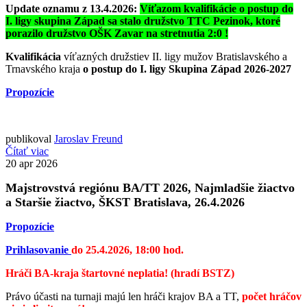
Update oznamu z 13.4.2026:
Víťazom kvalifikácie o postup do
I. ligy skupina Západ sa stalo družstvo TTC Pezinok, ktoré
porazilo družstvo OŠK Zavar na stretnutia 2:0 !
Kvalifikácia
víťazných družstiev II. ligy mužov Bratislavského a
Trnavského kraja
o postup do I. ligy Skupina Západ 2026-2027
Propozície
publikoval
Jaroslav Freund
Čítať viac
20
apr 2026
Majstrovstvá regiónu BA/TT 2026, Najmladšie žiactvo
a Staršie žiactvo, ŠKST Bratislava, 26.4.2026
Propozície
Prihlasovanie
do 25.4.2026, 18:00 hod.
Hráči BA-kraja štartovné neplatia! (hradí BSTZ)
Právo účasti na turnaji majú len hráči krajov BA a TT,
počet hráčov