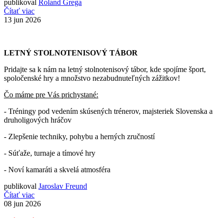
publikoval
Roland Grega
Čítať viac
13
jun 2026
LETNÝ STOLNOTENISOVÝ TÁBOR
Pridajte sa k nám na letný stolnotenisový tábor, kde spojíme šport,
spoločenské hry a množstvo nezabudnuteľných zážitkov!
Čo máme pre Vás prichystané:
- Tréningy pod vedením skúsených trénerov, majsteriek Slovenska a
druholigových hráčov
- Zlepšenie techniky, pohybu a herných zručností
- Súťaže, turnaje a tímové hry
- Noví kamaráti a skvelá atmosféra
publikoval
Jaroslav Freund
Čítať viac
08
jun 2026