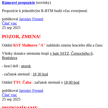
Rámcové propozície
(novinky)
Propozície k jednotlivým R-BTM budú včas zverejnené.
publikoval
Jaroslav Freund
Čítať viac
25
sep 2025
POZOR, ZMENA!
Oddiel
KST Malinovo "A"
nahlásilo zmenu hracieho dňa a času:
Všetky domáce stretnutia hrajú
v hale SSTZ, Černockého 6,
Bratislava
- hrací deň :
utorok
- začiatok stretnutí :
18,30 hod
Oddiel
TTC Čaba
- začiatok stretnutí o
18,00 hod
publikoval
Jaroslav Freund
Čítať viac
25
sep 2025
PRIPOMÍNAME