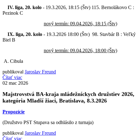
IV. liga, 20. kolo
- 19.3.2026, 18:15 (Štv) 115. Bernolákovo C :
Pezinok C
nový termín: 09.04.2026, 18:15 (Štv)
IX. liga, 20. kolo
- 19.3.2026 18:00 (Štv) 98. Stavbár B : Veľký
Biel B
nový termín: 09.04.2026, 18:00 (Štv)
A. Cibula
publikoval
Jaroslav Freund
Čítať viac
02
mac 2026
Majstrovstvá BA-kraja mládežníckych družstiev 2026,
kategória Mladší žiaci
, Bratislava, 8.3.2026
Propozície
(Družstvo PST Stupava sa odhlásilo z turnaja)
publikoval
Jaroslav Freund
Čítať viac