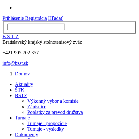
Prihlásenie
Registrácia
Hľadať
B
S
T
Z
Bratislavský krajský stolnotenisový zväz
+421 905 702 357
info@bzst.sk
Domov
Aktuality
ŠTK
BSTZ
Výkonný výbor a komisie
Zápisnice
Poplatky za prevod družstva
Turnaje
Turnaje - propozície
Turnaje - výsledky
Dokumenty