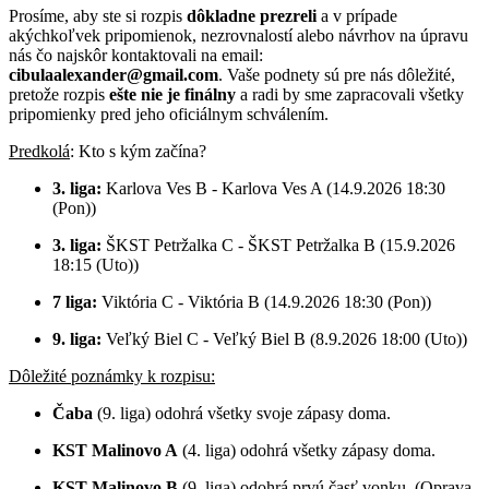
Prosíme, aby ste si rozpis
dôkladne prezreli
a v prípade
akýchkoľvek pripomienok, nezrovnalostí alebo návrhov na úpravu
nás čo najskôr kontaktovali na email:
cibulaalexander@gmail.com
. Vaše podnety sú pre nás dôležité,
pretože rozpis
ešte nie je finálny
a radi by sme zapracovali všetky
pripomienky pred jeho oficiálnym schválením.
Predkolá
: Kto s kým začína?
3.
liga:
Karlova Ves B - Karlova Ves A (14.9.2026 18:30
(Pon))
3. liga:
ŠKST Petržalka C - ŠKST Petržalka B (15.9.2026
18:15 (Uto))
7 liga:
Viktória C - Viktória B (14.9.2026 18:30 (Pon))
9. liga:
Veľký Biel C - Veľký Biel B (8.9.2026 18:00 (Uto))
Dôležité poznámky k rozpisu:
Čaba
(9. liga) odohrá všetky svoje zápasy doma.
KST Malinovo A
(4. liga) odohrá všetky zápasy doma.
KST Malinovo B
(9. liga) odohrá prvú časť vonku. (Oprava