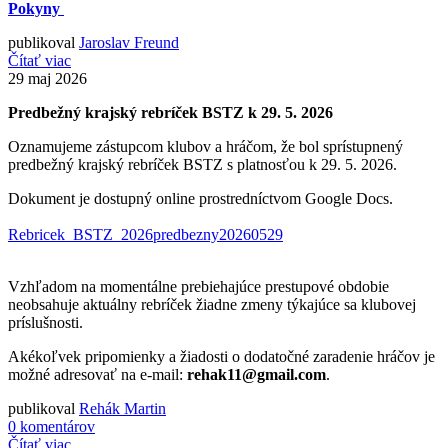
Pokyny
publikoval
Jaroslav Freund
Čítať viac
29
maj 2026
Predbežný krajský rebríček BSTZ k 29. 5. 2026
Oznamujeme zástupcom klubov a hráčom, že bol sprístupnený
predbežný krajský rebríček BSTZ s platnosťou k 29. 5. 2026.
Dokument je dostupný online prostredníctvom Google Docs.
Rebricek_BSTZ_2026predbezny20260529
Vzhľadom na momentálne prebiehajúce prestupové obdobie
neobsahuje aktuálny rebríček žiadne zmeny týkajúce sa klubovej
príslušnosti.
Akékoľvek pripomienky a žiadosti o dodatočné zaradenie hráčov je
možné adresovať na e-mail:
rehak11@gmail.com
.
publikoval
Rehák Martin
0 komentárov
Čítať viac