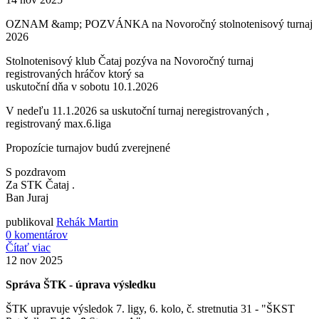
OZNAM &amp; POZVÁNKA na Novoročný stolnotenisový turnaj
2026
Stolnotenisový klub Čataj pozýva na Novoročný turnaj
registrovaných hráčov ktorý sa
uskutoční dňa v sobotu 10.1.2026
V nedeľu 11.1.2026 sa uskutoční turnaj neregistrovaných ,
registrovaný max.6.liga
Propozície turnajov budú zverejnené
S pozdravom
Za STK Čataj .
Ban Juraj
publikoval
Rehák Martin
0 komentárov
Čítať viac
12
nov 2025
Správa ŠTK - úprava výsledku
ŠTK upravuje výsledok 7. ligy, 6. kolo, č. stretnutia 31 - "ŠKST