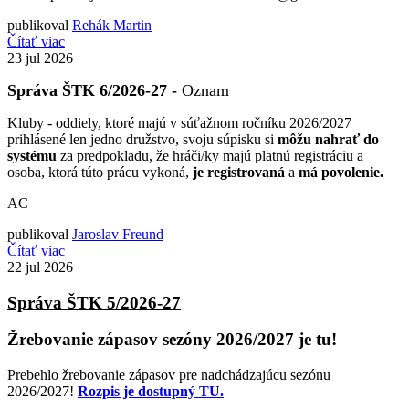
publikoval
Rehák Martin
Čítať viac
23
jul 2026
Správa ŠTK 6/2026-27 -
Oznam
Kluby - oddiely, ktoré majú v súťažnom ročníku 2026/2027
prihlásené len jedno družstvo, svoju súpisku si
môžu nahrať do
systému
za predpokladu, že hráči/ky majú platnú registráciu a
osoba, ktorá túto prácu vykoná,
je registrovaná
a
má povolenie.
AC
publikoval
Jaroslav Freund
Čítať viac
22
jul 2026
Správa ŠTK 5/2026-27
Žrebovanie zápasov sezóny 2026/2027 je tu!
Prebehlo žrebovanie zápasov pre nadchádzajúcu sezónu
2026/2027!
Rozpis je dostupný TU.