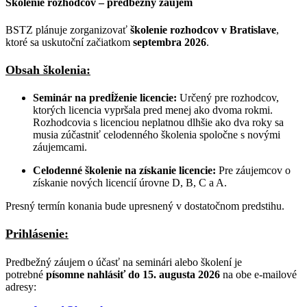
Školenie rozhodcov – predbežný záujem
BSTZ plánuje zorganizovať
školenie rozhodcov v Bratislave
,
ktoré sa uskutoční začiatkom
septembra 2026
.
Obsah školenia:
Seminár na predĺženie licencie:
Určený pre rozhodcov,
ktorých licencia vypršala pred menej ako dvoma rokmi.
Rozhodcovia s licenciou neplatnou dlhšie ako dva roky sa
musia zúčastniť celodenného školenia spoločne s novými
záujemcami.
Celodenné školenie na získanie licencie:
Pre záujemcov o
získanie nových licencií úrovne D, B, C a A.
Presný termín konania bude upresnený v dostatočnom predstihu.
Prihlásenie:
Predbežný záujem o účasť na seminári alebo školení je
potrebné
písomne nahlásiť do 15. augusta 2026
na obe e-mailové
adresy: