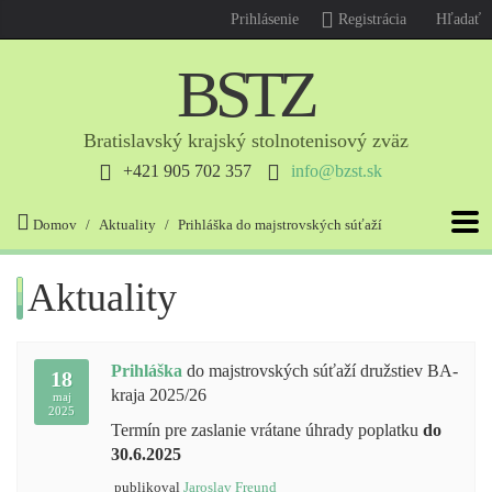
Prihlásenie
Registrácia
Hľadať
B
S
T
Z
Bratislavský krajský stolnotenisový zväz
+421 905 702 357
info@bzst.sk
Domov
Aktuality
Prihláška do majstrovských súťaží
Aktuality
Prihláška
do majstrovských súťaží družstiev BA-
18
kraja 2025/26
maj
2025
Termín pre zaslanie vrátane úhrady poplatku
do
30.6.2025
publikoval
Jaroslav Freund