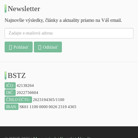
Newsletter
Najnovšie výsledky, články a aktuality priamo na Váš email.
Prihlásiť
Odhlásiť
BSTZ
IČO:
42138264
DIČ:
2022756604
ČÍSLO ÚČTU:
2623194365/1100
IBAN:
SK61 1100 0000 0026 2319 4365