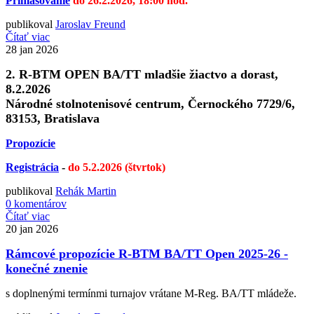
Prihlasovanie
do 26.2.2026, 18:00 hod.
publikoval
Jaroslav Freund
Čítať viac
28
jan 2026
2. R-BTM OPEN BA/TT mladšie žiactvo a dorast,
8.2.2026
Národné stolnotenisové centrum, Černockého 7729/6,
83153, Bratislava
Propozície
Registrácia
-
do 5.2.2026 (štvrtok)
publikoval
Rehák Martin
0 komentárov
Čítať viac
20
jan 2026
Rámcové propozície R-BTM BA/TT Open 2025-26 -
konečné znenie
s doplnenými termínmi turnajov vrátane M-Reg. BA/TT mládeže.