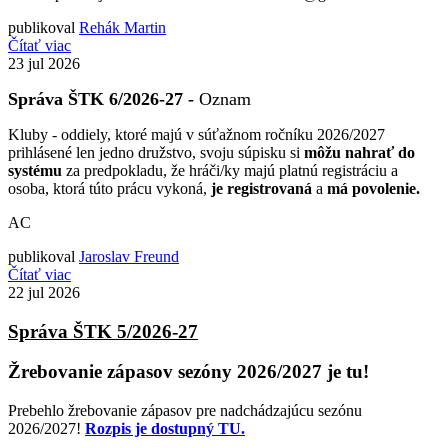
publikoval
Rehák Martin
Čítať viac
23
jul 2026
Správa ŠTK 6/2026-27 -
Oznam
Kluby - oddiely, ktoré majú v súťažnom ročníku 2026/2027
prihlásené len jedno družstvo, svoju súpisku si
môžu nahrať do
systému
za predpokladu, že hráči/ky majú platnú registráciu a
osoba, ktorá túto prácu vykoná,
je registrovaná
a
má povolenie.
AC
publikoval
Jaroslav Freund
Čítať viac
22
jul 2026
Správa ŠTK 5/2026-27
Žrebovanie zápasov sezóny 2026/2027 je tu!
Prebehlo žrebovanie zápasov pre nadchádzajúcu sezónu
2026/2027!
Rozpis je dostupný TU.