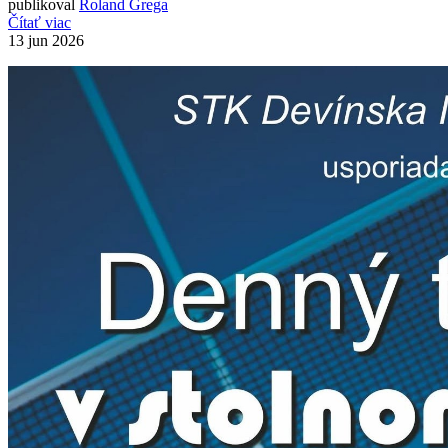
publikoval
Roland Grega
Čítať viac
13
jun 2026