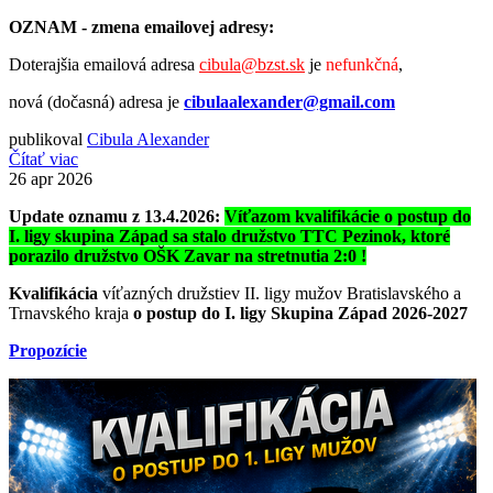
OZNAM - zmena emailovej adresy:
Doterajšia emailová adresa
cibula@bzst.sk
je
nefunkčná
,
nová (dočasná) adresa je
cibulaalexander@gmail.com
publikoval
Cibula Alexander
Čítať viac
26
apr 2026
Update oznamu z 13.4.2026:
Víťazom kvalifikácie o postup do
I. ligy skupina Západ sa stalo družstvo TTC Pezinok, ktoré
porazilo družstvo OŠK Zavar na stretnutia 2:0 !
Kvalifikácia
víťazných družstiev II. ligy mužov Bratislavského a
Trnavského kraja
o postup do I. ligy Skupina Západ 2026-2027
Propozície