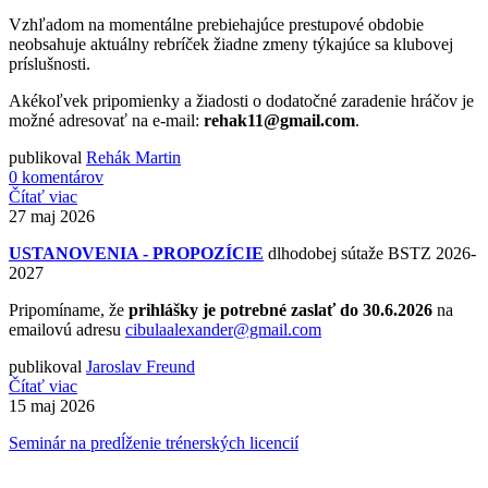
Vzhľadom na momentálne prebiehajúce prestupové obdobie
neobsahuje aktuálny rebríček žiadne zmeny týkajúce sa klubovej
príslušnosti.
Akékoľvek pripomienky a žiadosti o dodatočné zaradenie hráčov je
možné adresovať na e-mail:
rehak11@gmail.com
.
publikoval
Rehák Martin
0 komentárov
Čítať viac
27
maj 2026
USTANOVENIA - PROPOZÍCIE
dlhodobej sútaže BSTZ 2026-
2027
Pripomíname, že
prihlášky je potrebné zaslať do 30.6.2026
na
emailovú adresu
cibulaalexander@gmail.com
publikoval
Jaroslav Freund
Čítať viac
15
maj 2026
Seminár na predĺženie trénerských licencií