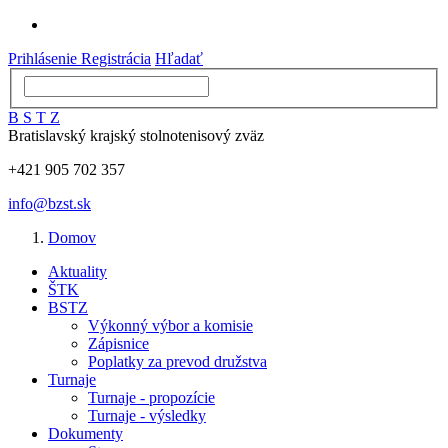
Prihlásenie
Registrácia
Hľadať
B
S
T
Z
Bratislavský krajský stolnotenisový zväz
+421 905 702 357
info@bzst.sk
Domov
Aktuality
ŠTK
BSTZ
Výkonný výbor a komisie
Zápisnice
Poplatky za prevod družstva
Turnaje
Turnaje - propozície
Turnaje - výsledky
Dokumenty