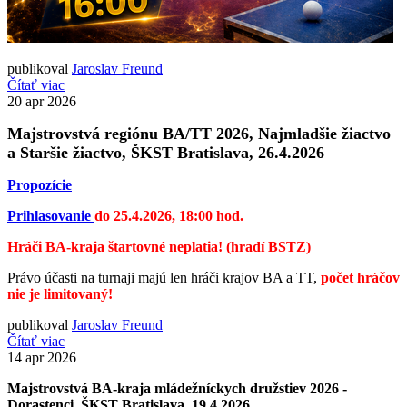
publikoval
Jaroslav Freund
Čítať viac
20
apr 2026
Majstrovstvá regiónu BA/TT 2026, Najmladšie žiactvo
a Staršie žiactvo, ŠKST Bratislava, 26.4.2026
Propozície
Prihlasovanie
do 25.4.2026, 18:00 hod.
Hráči BA-kraja štartovné neplatia! (hradí BSTZ)
Právo účasti na turnaji majú len hráči krajov BA a TT,
počet hráčov
nie je limitovaný!
publikoval
Jaroslav Freund
Čítať viac
14
apr 2026
Majstrovstvá BA-kraja mládežníckych družstiev 2026 -
Dorastenci, ŠKST Bratislava, 19.4.2026