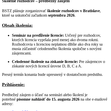
Školenie rozhodcov – predbežný záujem
BSTZ plánuje zorganizovať
školenie rozhodcov v Bratislave
,
ktoré sa uskutoční začiatkom
septembra 2026
.
Obsah školenia:
Seminár na predĺženie licencie:
Určený pre rozhodcov,
ktorých licencia vypršala pred menej ako dvoma rokmi.
Rozhodcovia s licenciou neplatnou dlhšie ako dva roky sa
musia zúčastniť celodenného školenia spoločne s novými
záujemcami.
Celodenné školenie na získanie licencie:
Pre záujemcov o
získanie nových licencií úrovne D, B, C a A.
Presný termín konania bude upresnený v dostatočnom predstihu.
Prihlásenie:
Predbežný záujem o účasť na seminári alebo školení je
potrebné
písomne nahlásiť do 15. augusta 2026
na obe e-mailové
adresy: