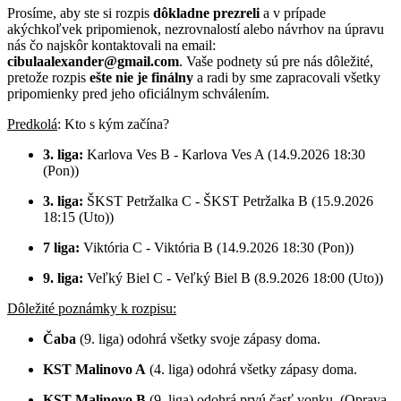
Prosíme, aby ste si rozpis
dôkladne prezreli
a v prípade
akýchkoľvek pripomienok, nezrovnalostí alebo návrhov na úpravu
nás čo najskôr kontaktovali na email:
cibulaalexander@gmail.com
. Vaše podnety sú pre nás dôležité,
pretože rozpis
ešte nie je finálny
a radi by sme zapracovali všetky
pripomienky pred jeho oficiálnym schválením.
Predkolá
: Kto s kým začína?
3.
liga:
Karlova Ves B - Karlova Ves A (14.9.2026 18:30
(Pon))
3. liga:
ŠKST Petržalka C - ŠKST Petržalka B (15.9.2026
18:15 (Uto))
7 liga:
Viktória C - Viktória B (14.9.2026 18:30 (Pon))
9. liga:
Veľký Biel C - Veľký Biel B (8.9.2026 18:00 (Uto))
Dôležité poznámky k rozpisu:
Čaba
(9. liga) odohrá všetky svoje zápasy doma.
KST Malinovo A
(4. liga) odohrá všetky zápasy doma.
KST Malinovo B
(9. liga) odohrá prvú časť vonku. (Oprava