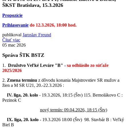
ŠKST Bratislava, 15.3.2026
Propozície
Prihlasovanie
do 12.3.2026, 18:00 hod.
publikoval
Jaroslav Freund
Čítať viac
05
mac 2026
Správa ŠTK BSTZ
1.
Družstvo Veľké Leváre "B" -
sa odhlásilo zo súťaže
2025/2026
2.
Zmena termínu
z dôvodu konania Majstrovstiev SR mužov a
žien a M SR U21, 20.-22.3.2026 :
IV. liga, 20. kolo
- 19.3.2026, 18:15 (Štv) 115. Bernolákovo C :
Pezinok C
nový termín: 09.04.2026, 18:15 (Štv)
IX. liga, 20. kolo
- 19.3.2026 18:00 (Štv) 98. Stavbár B : Veľký
Biel B