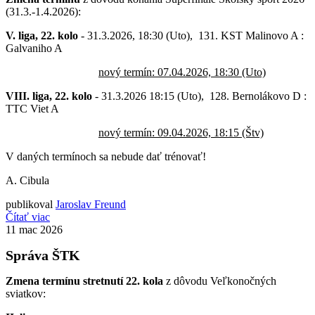
(31.3.-1.4.2026):
V. liga, 22. kolo
- 31.3.2026, 18:30 (Uto), 131. KST Malinovo A :
Galvaniho A
nový termín: 07.04.2026, 18:30 (Uto)
VIII. liga, 22. kolo
- 31.3.2026 18:15 (Uto), 128. Bernolákovo D :
TTC Viet A
nový termín: 09.04.2026, 18:15 (Štv)
V daných termínoch sa nebude dať trénovať!
A. Cibula
publikoval
Jaroslav Freund
Čítať viac
11
mac 2026
Správa ŠTK
Zmena termínu stretnutí 22. kola
z dôvodu Veľkonočných
sviatkov: