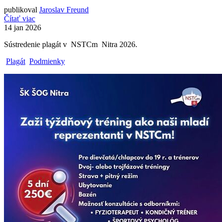
publikoval
Jaroslav Freund
Čítať viac
14
jan 2026
Sústredenie plagát v NSTCm Nitra 2026.
Plagát
Podmienky