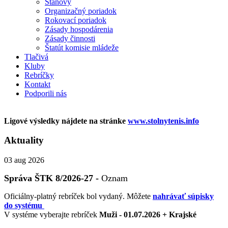
Stanovy
Organizačný poriadok
Rokovací poriadok
Zásady hospodárenia
Zásady činnosti
Štatút komisie mládeže
Tlačivá
Kluby
Rebríčky
Kontakt
Podporili nás
Ligové výsledky nájdete na stránke
www.stolnytenis.info
Aktuality
03
aug 2026
Správa ŠTK 8/2026-27 -
Oznam
Oficiálny-platný rebríček bol vydaný. Môžete
nahrávať súpisky
do systému
V systéme vyberajte rebríček
Muži - 01.07.2026 + Krajské