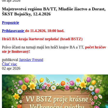
08
apr 2026
Majstrovstvá regiónu BA/TT, Mladšie žiactvo a Dorast,
ŠKST Bojničky, 12.4.2026
Propozície
Prihlasovanie
do 11.4.2026, 18:00 hod.
Hráči BA-kraja štartovné neplatia! (hradí BSTZ)
Právo účasti na turnaji majú len hráči krajov BA a TT,
počet hráčov
nie je limitovaný!
publikoval
Jaroslav Freund
Čítať viac
02
apr 2026