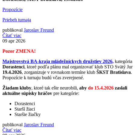
Propozície
Priebeh turnaja
publikoval
Jaroslav Freund
Čítať viac
09
apr 2026
Pozor ZMENA!
Majstrovstvá BA-kraja mládežníckych družstiev 2026,
kategória
Dorastenci
, ktoré podľa plánu mal organizovať klub STO Svätý Jur
19.4.2026
, zorganizuje v rovnakom termíne klub
ŠKST Bratislava
.
Propozície k turnaju budú včas zverejnené.
Žiadam kluby
, ktoré tak ešte neurobili,
aby
do 15.4.2026
zaslali
aktuálne súpisky hráčov
pre kategórie:
Dorastenci
Starší žiaci
Staršie žiačky
publikoval
Jaroslav Freund
Čítať viac