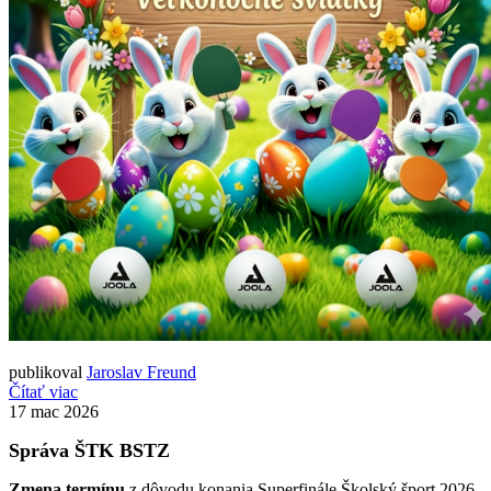
publikoval
Jaroslav Freund
Čítať viac
17
mac 2026
Správa ŠTK BSTZ
Zmena termínu
z dôvodu konania Superfinále Školský šport 2026