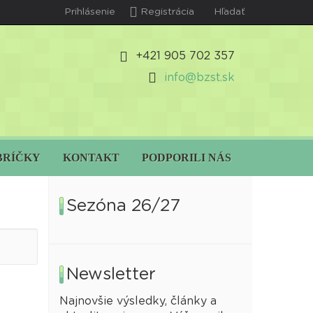
Prihlásenie
Registrácia
Hľadať
+421 905 702 357
info@bzst.sk
BRÍČKY
KONTAKT
PODPORILI NÁS
Sezóna 26/27
Newsletter
Najnovšie výsledky, články a