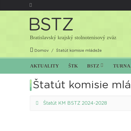
B
S
T
Z
Bratislavský krajský stolnotenisový zväz
Domov
Štatút komisie mládeže
AKTUALITY
ŠTK
BSTZ
TURNA
Štatút komisie ml
Štatút KM BSTZ 2024-2028