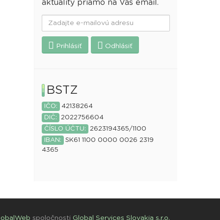
aktuality priamo na Váš email.
Prihlásiť
Odhlásiť
BSTZ
IČO:
42138264
DIČ:
2022756604
ČÍSLO ÚČTU:
2623194365/1100
IBAN:
SK61 1100 0000 0026 2319
4365
lobalWeb
spoločnosti
Global Services Slovakia s.r.o.