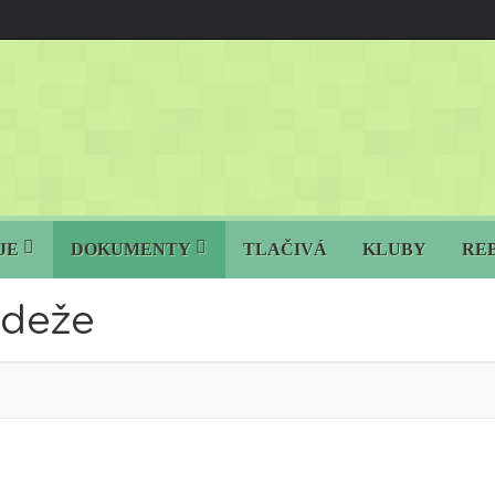
JE
DOKUMENTY
TLAČIVÁ
KLUBY
RE
ádeže