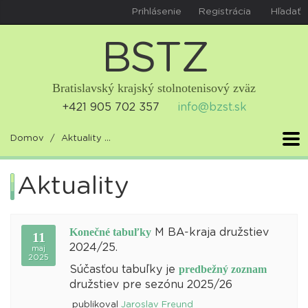
Prihlásenie
Registrácia
Hľadať
B
S
T
Z
Bratislavský krajský stolnotenisový zväz
+421 905 702 357
info@bzst.sk
Domov
Aktuality
Konečné tabuľky M BA-kraja družstiev
Aktuality
Konečné tabuľky
M BA-kraja družstiev
11
2024/25.
maj
2025
predbežný zoznam
Súčasťou tabuľky je
družstiev pre sezónu 2025/26
publikoval
Jaroslav Freund