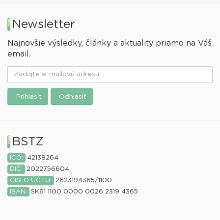
Newsletter
Najnovšie výsledky, články a aktuality priamo na Váš
email.
Prihlásiť
Odhlásiť
BSTZ
IČO:
42138264
DIČ:
2022756604
ČÍSLO ÚČTU:
2623194365/1100
IBAN:
SK61 1100 0000 0026 2319 4365