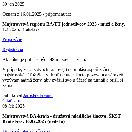
30
jan 2025
Oznam z 16.01.2025 -
pripomenutie
:
Majstrovstvá regiónu BA/TT jednotlivcov 2025 - muži a ženy,
1.2.2025, Bratislava
Propozície
Registrácia
Aktuálne je prihlásených 48 mužov a 1 žena.
V prípade, že sa z dvoch krajov (!) neprihlási aspoň 8 žien,
majstrovská súťaž žien sa hrať nebude. Preto pozývam a zároveň
vyzývam najmä ženy, aby zvážili svoju účasť na turnaji a prišli si
zahrať.
publikoval
Jaroslav Freund
Čítať viac
08
feb 2025
Majstrovstvá BA-kraja - družstvá mladšieho žiactva, ŠKST
Bratislava, 16.02.2025 (nedeľa)
Družstvá mladších žiakov