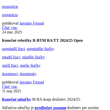
propozície
registrácia
publikoval
Jaroslav Freund
Čítať viac
24
mac 2025
Konečné rebríčky R-BTM BA/TT 2024/25 Open
najmladší žiaci
,
najmladšie žiačky
mladší žiaci
,
mladšie žiačky
starší žiaci
,
staršie žiačky
dorastenci
,
dorastenky
publikoval
Jaroslav Freund
Čítať viac
11
maj 2025
Konečné tabuľky
M BA-kraja družstiev 2024/25.
Súčasťou tabuľky je
predbežný zoznam
družstiev pre sezónu