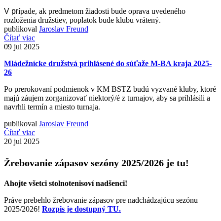
V pr
ípade, ak predmetom žiadosti bude oprava uvedeného
rozloženia družstiev, poplatok bude klubu vrátený.
publikoval
Jaroslav Freund
Čítať viac
09
jul 2025
Mládežnícke družstvá prihlásené do súťaže M-BA kraja 2025-
26
Po prerokovaní podmienok v KM BSTZ budú vyzvané kluby, ktoré
majú záujem zorganizovať niektorý/é z turnajov, aby sa prihlásili a
navrhli termín a miesto turnaja.
publikoval
Jaroslav Freund
Čítať viac
20
jul 2025
Žrebovanie zápasov sezóny 2025/2026 je tu!
Ahojte všetci stolnotenisoví nadšenci!
Práve prebehlo žrebovanie zápasov pre nadchádzajúcu sezónu
2025/2026!
Rozpis je dostupný TU.