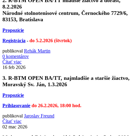
2. R-BTM OPEN BA/TT mladšie žiactvo a dorast,
8.2.2026
Národné stolnotenisové centrum, Černockého 7729/6,
83153, Bratislava
Propozície
Registrácia
-
do 5.2.2026 (štvrtok)
publikoval
Rehák Martin
0 komentárov
Čítať viac
16
feb 2026
3. R-BTM OPEN BA/TT, najmladšie a staršie žiactvo,
Moravský Sv. Ján, 1.3.2026
Propozície
Prihlasovanie
do 26.2.2026, 18:00 hod.
publikoval
Jaroslav Freund
Čítať viac
02
mac 2026