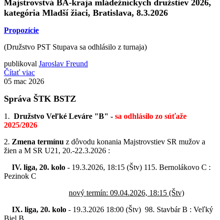
Majstrovstvá BA-kraja mládežníckych družstiev 2026,
kategória Mladší žiaci
, Bratislava, 8.3.2026
Propozície
(Družstvo PST Stupava sa odhlásilo z turnaja)
publikoval
Jaroslav Freund
Čítať viac
05
mac 2026
Správa ŠTK BSTZ
1.
Družstvo Veľké Leváre "B" -
sa odhlásilo zo súťaže
2025/2026
2.
Zmena termínu
z dôvodu konania Majstrovstiev SR mužov a
žien a M SR U21, 20.-22.3.2026 :
IV. liga, 20. kolo
- 19.3.2026, 18:15 (Štv) 115. Bernolákovo C :
Pezinok C
nový termín: 09.04.2026, 18:15 (Štv)
IX. liga, 20. kolo
- 19.3.2026 18:00 (Štv) 98. Stavbár B : Veľký
Biel B