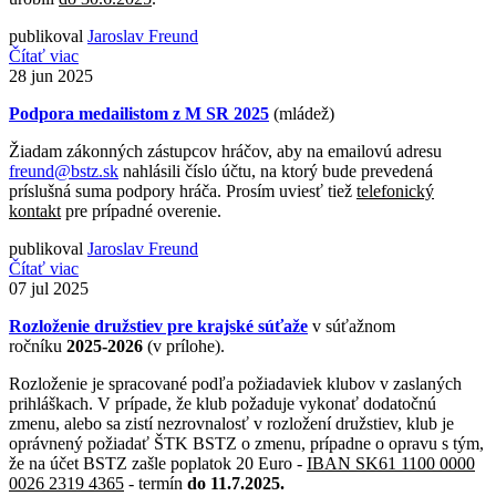
publikoval
Jaroslav Freund
Čítať viac
28
jun 2025
Podpora medailistom z M SR 2025
(mládež)
Žiadam zákonných zástupcov hráčov, aby na emailovú adresu
freund@bstz.sk
nahlásili číslo účtu, na ktorý bude prevedená
príslušná suma podpory hráča. Prosím uviesť tiež
telefonický
kontakt
pre prípadné overenie.
publikoval
Jaroslav Freund
Čítať viac
07
jul 2025
Rozloženie družstiev pre krajské súťaže
v súťažnom
ročníku
2025-2026
(v prílohe).
Rozloženie je spracované podľa požiadaviek klubov v zaslaných
prihláškach. V prípade, že klub požaduje vykonať dodatočnú
zmenu, alebo sa zistí nezrovnalosť v rozložení družstiev, klub je
oprávnený požiadať ŠTK BSTZ o zmenu, prípadne o opravu s tým,
že na účet BSTZ zašle poplatok 20 Euro -
IBAN SK61 1100 0000
0026 2319 4365
- termín
do 11.7.2025.