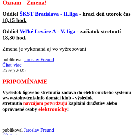
Oznam - Zmena!
Oddiel
ŠKST Bratislava - II.liga
- hrací deň
utorok
čas
18,15 hod.
Oddiel
Veľké Leváre A - V. liga
- začiatok stretnutí
18,30 hod.
Zmena je vykonaná aj vo vyžrebovaní
publikoval
Jaroslav Freund
Čítať viac
25
sep 2025
PRIPOMÍNAME
Výsledok ligového stretnutia zadáva do elektronického systému
www.stolnytenis.info domáci klub - výsledok
stretnutia
navzájom potvrdzujú
kapitáni družstiev alebo
elektronicky
oprávnené osoby
!
publikoval
Jaroslav Freund