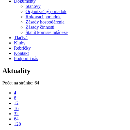
Dokumenty
Stanovy
Organizačný poriadok
Rokovací poriadok
Zásady hospodárenia
Zásady činnosti
Štatút komisie mládeže
Tlačivá
Kluby
Rebríčky
Kontakt
Podporili nás
Aktuality
Počet na stránke: 64
4
8
12
16
32
64
128