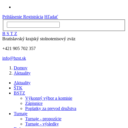
Prihlásenie
Registrácia
Hľadať
B
S
T
Z
Bratislavský krajský stolnotenisový zväz
+421 905 702 357
info@bzst.sk
Domov
Aktuality
Aktuality
ŠTK
BSTZ
Výkonný výbor a komisie
Zápisnice
Poplatky za prevod družstva
Turnaje
Turnaje - propozície
Turnaje - výsledky