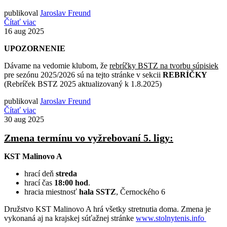
publikoval
Jaroslav Freund
Čítať viac
16
aug 2025
UPOZORNENIE
Dávame na vedomie klubom, že
rebríčky BSTZ na tvorbu súpisiek
pre sezónu 2025/2026 sú na tejto stránke v sekcii
REBRÍČKY
(Rebríček BSTZ 2025 aktualizovaný k 1.8.2025)
publikoval
Jaroslav Freund
Čítať viac
30
aug 2025
Zmena termínu vo vyžrebovaní 5. ligy:
KST Malinovo A
hrací deň
streda
hrací čas
18:00 hod
.
hracia miestnosť
hala SSTZ
, Černockého 6
Družstvo KST Malinovo A hrá všetky stretnutia doma. Zmena je
vykonaná aj na krajskej súťažnej stránke
www.stolnytenis.info