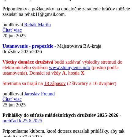
Pripomienky a požiadavky na dodatočné zaradenie hráčov môžete
zasielať na
rehak11@gmail.com
.
publikoval
Rehák Martin
Čítať viac
20
jun 2025
Ustanovenie - propozície
- Majstrovstvá BA-kraja
družstiev 2025/2026
Všetky domáce družstvá
budú zadávať výsledky stretnutí do
elektronického systému
www.stolnytenis.info
(postup podľa
ustanovenia). Domáci sú vždy
A
, hostia
X
.
Stretnutia sa hrajú na
18 zápasov
(2 štvorhry a 16 dvojhier)
publikoval
Jaroslav Freund
Čítať viac
25
jun 2025
Prihlášky do súťaže mládežníckych družstiev
2025-2026
-
prehľad k 25.6.2025
Pripomíname klubom, ktoré doteraz nezaslali prihlášky, aby tak
urobili
do 30.6.2025
.