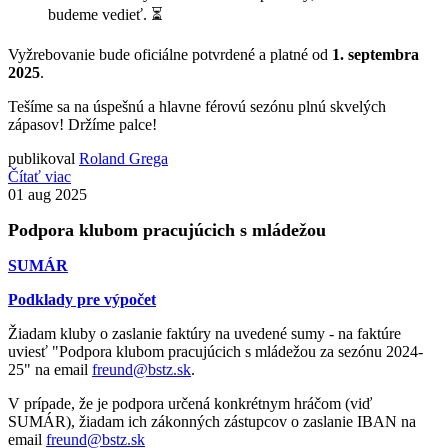
budeme vedieť. ⏳
Vyžrebovanie bude oficiálne potvrdené a platné od
1. septembra
2025
.
Tešíme sa na úspešnú a hlavne férovú sezónu plnú skvelých
zápasov! Držíme palce!
publikoval
Roland Grega
Čítať viac
01
aug 2025
Podpora klubom pracujúcich s mládežou
SUMÁR
Podklady pre výpočet
Žiadam kluby o zaslanie faktúry na uvedené sumy - na faktúre
uviesť "Podpora klubom pracujúcich s mládežou za sezónu 2024-
25" na email
freund@bstz.sk
.
V prípade, že je podpora určená konkrétnym hráčom (viď
SUMÁR), žiadam ich zákonných zástupcov o zaslanie IBAN na
email
freund@bstz.sk