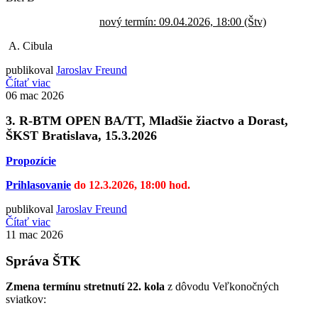
nový termín: 09.04.2026, 18:00 (Štv)
A. Cibula
publikoval
Jaroslav Freund
Čítať viac
06
mac 2026
3. R-BTM OPEN BA/TT, Mladšie žiactvo a Dorast,
ŠKST Bratislava, 15.3.2026
Propozície
Prihlasovanie
do 12.3.2026, 18:00 hod.
publikoval
Jaroslav Freund
Čítať viac
11
mac 2026
Správa ŠTK
Zmena termínu stretnutí 22. kola
z dôvodu Veľkonočných
sviatkov: