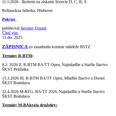
11.1.2026 - školenie na získanie licencie D, C, B, A
Reštaurácia Jašterka, Hlohovec
Pokyny
publikoval
Jaroslav Freund
Čítať viac
15
dec 2025
ZÁPISNICA
zo zasadnutia komisie mládeže BSTZ
Termíny R-BTM
:
8.2. 2026 II. R-BTM BA/TT Open, Najmladšie a Staršie žiactvo
ŠKST Petržalka
15.3.2026 III. R-BTM BA/TT Open, Mladšie žiactvo a Dorast
ŠKST Bratislava
12.4.2026 M-REG. BA/TT 2026, Najmladšie a Staršie žiactvo
ŠKST Bratislava
Termíny M-BAkraja družstiev: