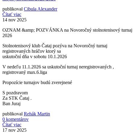
publikoval
Cibula Alexander
Čítať viac
14
nov 2025
OZNAM &amp; POZVÁNKA na Novoročný stolnotenisový turnaj
2026
Stolnotenisový klub Čataj pozýva na Novoročný turnaj
registrovaných hráčov ktorý sa
uskutoční dňa v sobotu 10.1.2026
V nedeľu 11.1.2026 sa uskutoční turnaj neregistrovaných ,
registrovaný max.6.liga
Propozície turnajov budú zverejnené
S pozdravom
Za STK Čataj .
Ban Juraj
publikoval
Rehák Martin
0 komentárov
Čítať viac
17
nov 2025