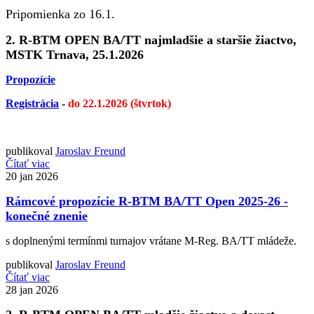
Pripomienka zo 16.1.
2. R-BTM OPEN BA/TT najmladšie a staršie žiactvo,
MSTK Trnava, 25.1.2026
Propozície
Registrácia
-
do 22.1.2026 (štvrtok)
publikoval
Jaroslav Freund
Čítať viac
20
jan 2026
Rámcové propozície R-BTM BA/TT Open 2025-26 -
konečné znenie
s doplnenými termínmi turnajov vrátane M-Reg. BA/TT mládeže.
publikoval
Jaroslav Freund
Čítať viac
28
jan 2026