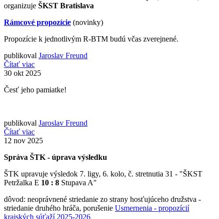
organizuje
ŠKST Bratislava
Rámcové propozície
(novinky)
Propozície k jednotlivým R-BTM budú včas zverejnené.
publikoval
Jaroslav Freund
Čítať viac
30
okt 2025
Česť jeho pamiatke!
publikoval
Jaroslav Freund
Čítať viac
12
nov 2025
Správa ŠTK - úprava výsledku
ŠTK upravuje výsledok 7. ligy, 6. kolo, č. stretnutia 31 - "ŠKST
Petržalka E
10 : 8
Stupava A"
dôvod: neoprávnené striedanie zo strany hosťujúceho družstva -
striedanie druhého hráča, porušenie
Usmernenia - propozícií
krajských súťaží 2025-2026