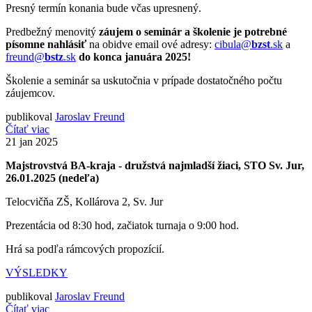
Presný termín konania bude včas upresnený.
Predbežný menovitý
záujem o seminár a školenie je potrebné
písomne nahlásiť
na obidve email ové adresy:
cibula@
bzst
.sk
a
freund@
bstz
.sk
do konca januára 2025!
Školenie a seminár sa uskutočnia v prípade dostatočného počtu
záujemcov.
publikoval
Jaroslav Freund
Čítať viac
21
jan 2025
Majstrovstvá BA-kraja - družstvá najmladší žiaci, STO Sv. Jur,
26.01.2025 (nedeľa)
Telocvičňa ZŠ, Kollárova 2, Sv. Jur
Prezentácia od 8:30 hod, začiatok turnaja o 9:00 hod.
Hrá sa podľa rámcových propozícií.
VÝSLEDKY
publikoval
Jaroslav Freund
Čítať viac