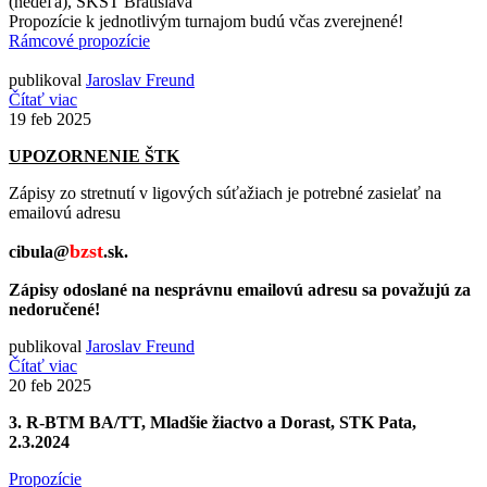
(nedeľa), ŠKST Bratislava
Propozície k jednotlivým turnajom budú včas zverejnené!
Rámcové propozície
publikoval
Jaroslav Freund
Čítať viac
19
feb 2025
UPOZORNENIE ŠTK
Zápisy zo stretnutí v ligových súťažiach je potrebné zasielať na
emailovú adresu
bzst
cibula@
.sk.
Zápisy odoslané na nesprávnu emailovú adresu sa považujú za
nedoručené!
publikoval
Jaroslav Freund
Čítať viac
20
feb 2025
3. R-BTM BA/TT, Mladšie žiactvo a Dorast, STK Pata,
2.3.2024
Propozície