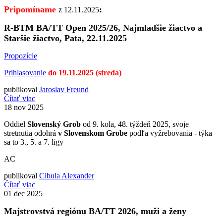
Pripomíname
:
z 12.11.2025
R-BTM BA/TT Open 2025/26, Najmladšie žiactvo a
Staršie žiactvo, Pata, 22.11.2025
Propozície
Prihlasovanie
do 19.11.2025 (streda)
publikoval
Jaroslav Freund
Čítať viac
18
nov 2025
Oddiel
Slovenský Grob
od 9. kola, 48. týždeň 2025, svoje
stretnutia odohrá
v Slovenskom Grobe
podľa vyžrebovania - týka
sa to 3., 5. a 7. ligy
AC
publikoval
Cibula Alexander
Čítať viac
01
dec 2025
Majstrovstvá regiónu BA/TT 2026, muži a ženy