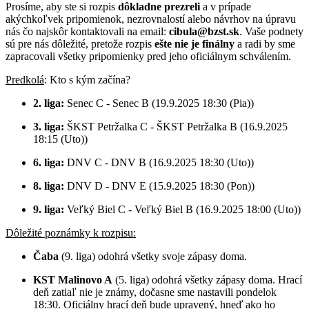
Prosíme, aby ste si rozpis
dôkladne prezreli
a v prípade
akýchkoľvek pripomienok, nezrovnalostí alebo návrhov na úpravu
nás čo najskôr kontaktovali na email:
cibula@bzst.sk
. Vaše podnety
sú pre nás dôležité, pretože rozpis
ešte nie je finálny
a radi by sme
zapracovali všetky pripomienky pred jeho oficiálnym schválením.
Predkolá
: Kto s kým začína?
2. liga:
Senec C - Senec B (19.9.2025 18:30 (Pia))
3. liga:
ŠKST Petržalka C - ŠKST Petržalka B (16.9.2025
18:15 (Uto))
6. liga:
DNV C - DNV B (16.9.2025 18:30 (Uto))
8. liga:
DNV D - DNV E (15.9.2025 18:30 (Pon))
9. liga:
Veľký Biel C - Veľký Biel B (16.9.2025 18:00 (Uto))
Dôležité poznámky k rozpisu:
Čaba
(9. liga) odohrá všetky svoje zápasy doma.
KST Malinovo A
(5. liga) odohrá všetky zápasy doma. Hrací
deň zatiaľ nie je známy, dočasne sme nastavili pondelok
18:30. Oficiálny hrací deň bude upravený, hneď ako ho