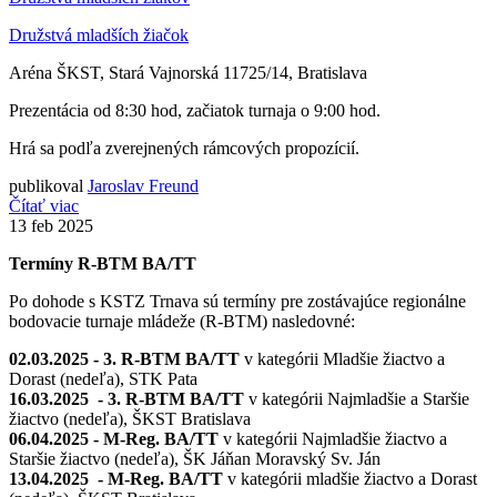
Družstvá mladších žiačok
Aréna ŠKST, Stará Vajnorská 11725/14, Bratislava
Prezentácia od 8:30 hod, začiatok turnaja o 9:00 hod.
Hrá sa podľa zverejnených rámcových propozícií.
publikoval
Jaroslav Freund
Čítať viac
13
feb 2025
Termíny R-BTM BA/TT
Po dohode s KSTZ Trnava sú termíny pre zostávajúce regionálne
bodovacie turnaje mládeže (R-BTM) nasledovné:
02.03.2025 -
3. R-BTM BA/TT
v kategórii Mladšie žiactvo a
Dorast (nedeľa), STK Pata
16.03.2025 - 3. R-BTM BA/TT
v kategórii Najmladšie a Staršie
žiactvo (nedeľa), ŠKST Bratislava
06.04.2025 - M-Reg. BA/TT
v kategórii Najmladšie žiactvo a
Staršie žiactvo (nedeľa), ŠK Jáňan Moravský Sv. Ján
13.04.2025 - M-Reg. BA/TT
v kategórii mladšie žiactvo a Dorast