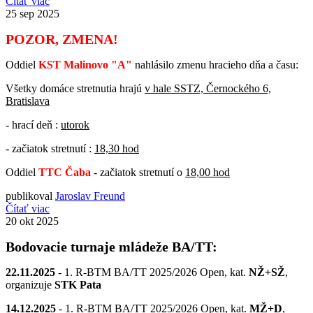
Čítať viac
25
sep 2025
POZOR, ZMENA!
Oddiel
KST Malinovo "A"
nahlásilo zmenu hracieho dňa a času:
Všetky domáce stretnutia hrajú
v hale SSTZ, Černockého 6,
Bratislava
- hrací deň :
utorok
- začiatok stretnutí :
18,30 hod
Oddiel
TTC Čaba
- začiatok stretnutí o
18,00 hod
publikoval
Jaroslav Freund
Čítať viac
20
okt 2025
Bodovacie turnaje mládeže BA/TT:
22.11.2025
- 1. R-BTM BA/TT 2025/2026 Open, kat.
NŽ+SŽ
,
organizuje
STK Pata
14.12.2025
- 1. R-BTM BA/TT 2025/2026 Open, kat.
MŽ+D
,