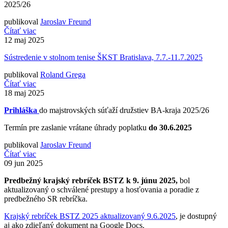
2025/26
publikoval
Jaroslav Freund
Čítať viac
12
maj 2025
Sústredenie v stolnom tenise ŠKST Bratislava, 7.7.-11.7.2025
publikoval
Roland Grega
Čítať viac
18
maj 2025
Prihláška
do majstrovských súťaží družstiev BA-kraja 2025/26
Termín pre zaslanie vrátane úhrady poplatku
do 30.6.2025
publikoval
Jaroslav Freund
Čítať viac
09
jun 2025
Predbežný krajský rebríček BSTZ k 9. júnu 2025,
bol
aktualizovaný o schválené prestupy a hosťovania a poradie z
predbežného SR rebríčka.
Krajský rebríček BSTZ 2025 aktualizovaný 9.6.2025
, je dostupný
aj ako zdieľaný dokument na Google Docs.